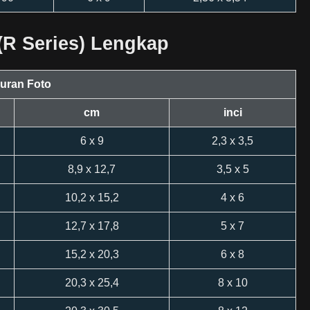
 (R Series) Lengkap
uran Foto
cm
inci
6 x 9
2,3 x 3,5
8,9 x 12,7
3,5 x 5
10,2 x 15,2
4 x 6
12,7 x 17,8
5 x 7
15,2 x 20,3
6 x 8
20,3 x 25,4
8 x 10