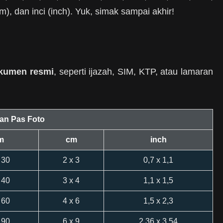
), dan inci (inch). Yuk, simak sampai akhir!
kumen resmi
, seperti ijazah, SIM, KTP, atau lamaran
an Pas Foto
m
cm
inch
 30
2 x 3
0,7 x 1,1
 40
3 x 4
1,1 x 1,5
 60
4 x 6
1,5 x 2,3
 90
6 x 9
2,36 x 3,54