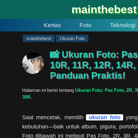
#
mainthebest
Kertas
Foto
Teknologi
mainthebest
Ukuran Foto
📸 Ukuran Foto: Pas 
10R, 11R, 12R, 14R,
Panduan Praktis!
Halaman ini berisi tentang
Ukuran Foto: Pas Foto, 2R, 3R
30R
.
Saat mencetak, memilih
ukuran foto
yang 
kebutuhan—baik untuk album, pigura, portofol
Foto dibawah ini meliputi Pas Foto, 2R, 3R,