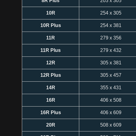
8R Plus
203 x 305
10R
254 x 305
10R Plus
254 x 381
11R
279 x 356
11R Plus
279 x 432
12R
305 x 381
12R Plus
305 x 457
14R
355 x 431
16R
406 x 508
16R Plus
406 x 609
20R
508 x 609