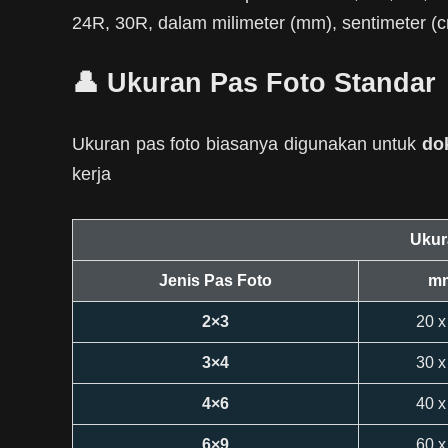
24R, 30R, dalam milimeter (mm), sentimeter (cm
👤 Ukuran Pas Foto Standar
Ukuran pas foto biasanya digunakan untuk
do
kerja
Ukur
Jenis Pas Foto
m
2×3
20 x
3×4
30 x
4×6
40 x
6×9
60 x