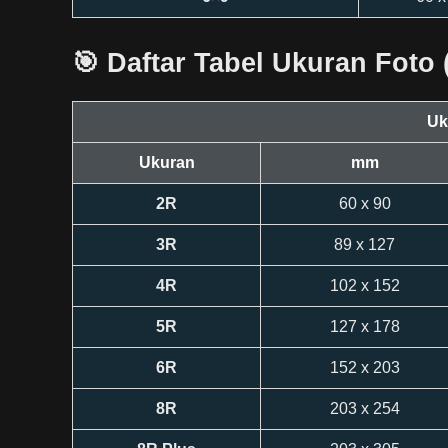
🎯 Daftar Tabel Ukuran Foto
Uk
Ukuran
mm
2R
60 x 90
3R
89 x 127
4R
102 x 152
5R
127 x 178
6R
152 x 203
8R
203 x 254