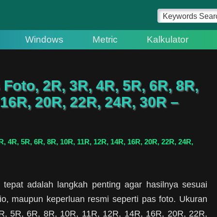
Windows
Metric
Kalkulator
Foto, 2R, 3R, 4R, 5R, 6R, 8R,
 16R, 20R, 22R, 24R, 30R –
, 4R, 5R, 6R, 8R, 10R, 11R, 12R, 14R, 16R, 20R, 22R, 24R,
tepat adalah langkah penting agar hasilnya sesuai
io, maupun keperluan resmi seperti pas foto. Ukuran
 4R, 5R, 6R, 8R, 10R, 11R, 12R, 14R, 16R, 20R, 22R,