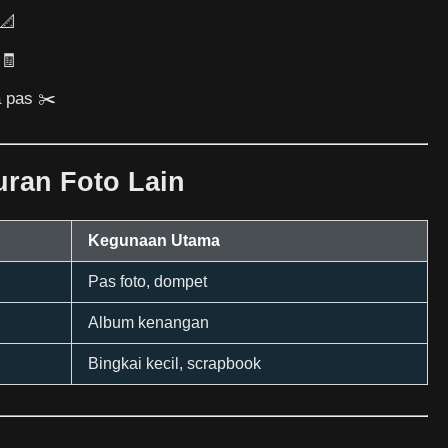
📐
🧾
 pas ✂️
ran Foto Lain
Kegunaan Utama
Pas foto, dompet
Album kenangan
Bingkai kecil, scrapbook