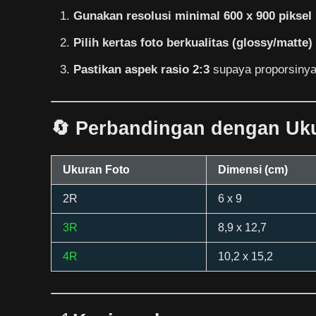
Gunakan resolusi minimal 600 x 900 piksel
Pilih kertas foto berkualitas (glossy/matte)
Pastikan aspek rasio 2:3
supaya proporsinya
🔄 Perbandingan dengan Uku
Ukuran Foto
Dimensi (cm)
2R
6 x 9
3R
8,9 x 12,7
4R
10,2 x 15,2