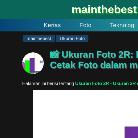
#
mainthebest
Kertas
Foto
Teknologi
mainthebest
Ukuran Foto
📸 Ukuran Foto 2R:
Cetak Foto dalam m
Halaman ini berisi tentang
Ukuran Foto 2R - Ukuran 2R 