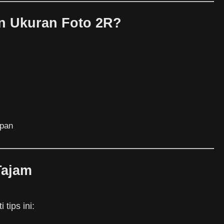
n Ukuran Foto 2R?
apan
Tajam
 tips ini: