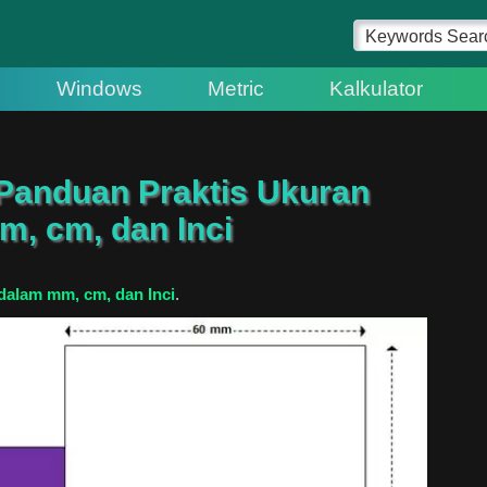
Windows
Metric
Kalkulator
 Panduan Praktis Ukuran
m, cm, dan Inci
dalam mm, cm, dan Inci
.