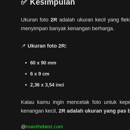
✅ Kesimpulan
Ukuran foto
2R
adalah ukuran kecil yang flek
menyimpan banyak kenangan berharga.
📌
Ukuran foto 2R:
60 x 90 mm
6 x 9 cm
2,36 x 3,54 inci
Kalau kamu ingin mencetak foto untuk kepe
kenangan kecil,
2R adalah ukuran yang pas 
@
mainthebest.com