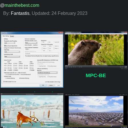
@
mainthebest.com
By:
Fantastis
, Updated:
24 February 2023
MPC-BE
K-Lite Codec Pack