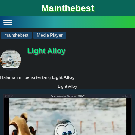
#
Mainthebest
Privacy Policy
Contact
mainthebest
Media Player
Light Alloy
Halaman ini berisi tentang
Light Alloy
.
Light Alloy