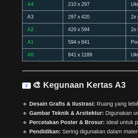
A4
210 x 297
Uk
A3
297 x 420
2x
A2
420 x 594
2x
A1
594 x 841
Pos
A0
841 x 1189
Uku
🎨 Kegunaan Kertas A3
#
🔹
Desain Grafis & Ilustrasi:
Ruang yang lebih
🔹
Gambar Teknik & Arsitektur:
Digunakan unt
🔹
Percetakan Poster & Brosur:
Ideal untuk p
🔹
Pendidikan:
Sering digunakan dalam materi