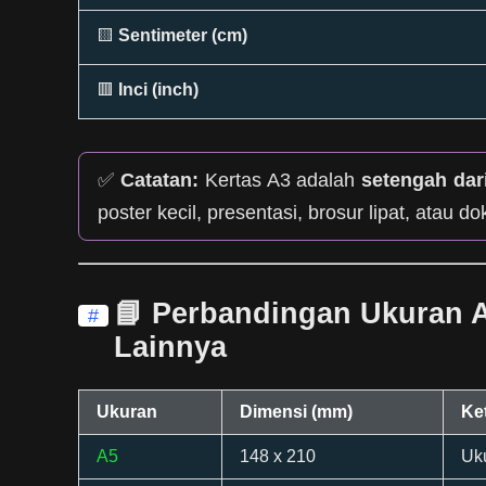
🟨
Sentimeter (cm)
🟥
Inci (inch)
✅
Catatan:
Kertas A3 adalah
setengah dar
poster kecil, presentasi, brosur lipat, atau 
📘 Perbandingan Ukuran 
#
Lainnya
Ukuran
Dimensi (mm)
Ke
A5
148 x 210
Uku