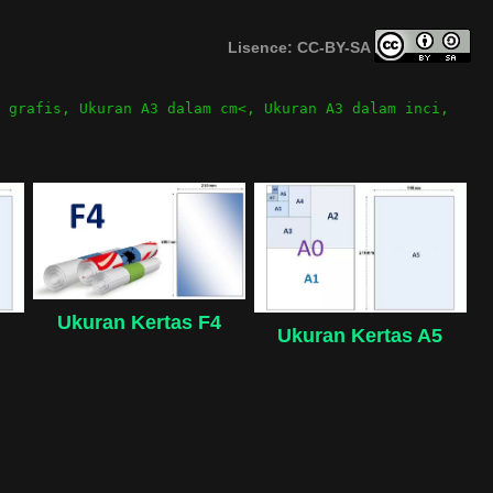
Lisence: CC-BY-SA
 grafis
,
Ukuran A3 dalam cm<
,
Ukuran A3 dalam inci
,
Ukuran Kertas F4
Ukuran Kertas A5
6