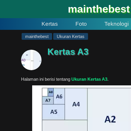
#
mainthebest
Kertas
Foto
Teknologi
mainthebest
Ukuran Kertas
Kertas A3
Halaman ini berisi tentang
Ukuran Kertas A3
.