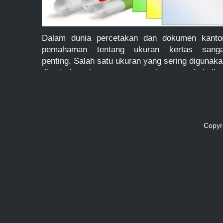
Dalam dunia percetakan dan dokumen kantor
pemahaman tentang ukuran kertas sanga
penting. Salah satu ukuran yang sering digunak
di Indonesia namun sering menimbulka
kebingungan adalah ukuran kertas F4. Selain it
banyak pengguna printer yang belum tah
bagaimana cara mengatur ukuran kostu
(custom size) pada printer agar hasil cetaka
Copyr
sesuai dengan ukuran kertas yang digunakan. D
[…]