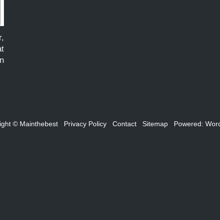
,
t
an
n
u,
u
m
n
ight © Mainthebest
Privacy Policy
Contact
Sitemap
Powered:
Wor
i