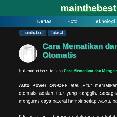
#
mainthebest
Kertas
Foto
Teknologi
mainthebest
Tutorial
Cara Mematikan da
Otomatis
Halaman ini berisi tentang
Cara Mematikan dan Menghi
Auto Power ON-OFF
atau Fitur mematika
otomatis adalah fitur yang canggih. Sebagi
menguras daya baterai hampir setiap waktu, b
Fitur ini sangat berguna untuk menjaga keta