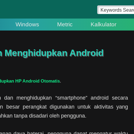
Windows
Metric
Kalkulator
n Menghidupkan Android
dupkan HP Android Otomatis
.
n dan menghidupkan “smartphone” android secara
an besar perangkat digunakan untuk aktivitas yang
ahkan tanpa disadari oleh pengguna.
hanan daya baterai, pengguna dapat mengatur waktu