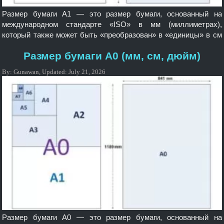
Размер бумаги A1 — это размер бумаги, основанный на
международном стандарте «ISO» в мм (миллиметрах),
который также может быть «преобразован» в «единицы» в см
(сантиметрах) или дюймах. Вы можете увидетьразмер бумаги
Размер бумаги A0 (мм, см, дюйм)
A1 , показанный на «изображении». Размеры бумаги серии
часто используются ISO в качестве стандартов и широко
By:
Gunawan
,
Updated:
July 21, 2026
применяются на международном уровне, включая A0, A1, A2,
[…]
Размер бумаги A0 — это размер бумаги, основанный на