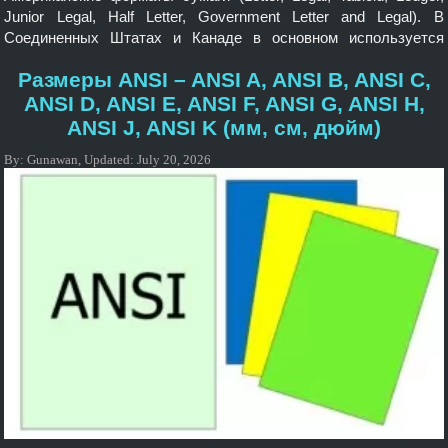
Junior Legal, Half Letter, Government Letter and Legal). В
Соединенных Штатах и ​​​​Канаде в основном используется
другая система размеров бумаги по сравнению с остальным
Размеры ANSI – ANSI A, ANSI B, ANSI C,
миром. Размеры бумаги США в настоящее время являются
стандартными в Соединенных Штатах и ​​​​являются наиболее
ANSI D, ANSI E, ANSI F, ANSI G, ANSI H,
часто используемыми форматами, по крайней мере, на
ANSI J, ANSI K (мм, см, дюйм)
Филиппинах, в […]
By:
Gunawan
,
Updated:
July 20, 2026