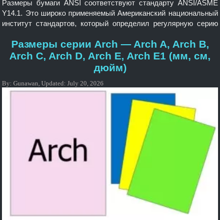
Размеры бумаги ANSI соответствуют стандарту ANSI/ASME
Y14.1. Это широко применяемый Американский национальный
институт стандартов, который определил регулярную серию
размеров бумаги на основе стандартного «размера письма»,
Размеры серии Arch — Arch A, Arch B,
которому он присвоил ANSI A. Он чем-то похож на стандарт
«ISO 216». Стандартные размеры серии ANSI серийно
Arch C, Arch D, Arch E, Arch E1 (мм, см,
следуют ANSI A, ANSI B, ANSI C, ANSI D, ANSI E, ANSI F, […]
дюйм)
By:
Gunawan
,
Updated:
July 20, 2026