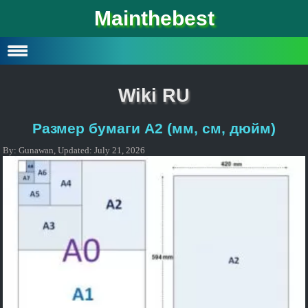
Mainthebest
Privacy Policy
Contact
Wiki RU
Размер бумаги A2 (мм, см, дюйм)
By:
Gunawan
,
Updated:
July 21, 2026