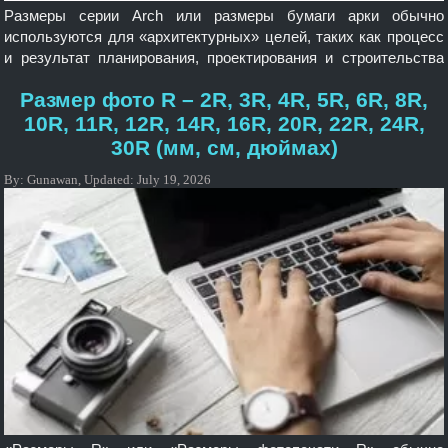
Размеры серии Arch или размеры бумаги арки обычно
используются для «архитектурных» целей, таких как процесс
и результат планирования, проектирования и строительства
зданий или любых других «сооружений». Нынешние
Размер фото R – 2R, 3R, 4R, 5R, 6R, 8R,
«стандартные» размеры уникальны для некоторых стран.
«Единица» измерения — миллиметры, сантиметры и дюймы.
10R, 11R, 12R, 14R, 16R, 20R, 22R, 24R,
Стандартные серийные размеры серии Arch: Arch A, Arch B,
30R (мм, см, дюймах)
Arch C, Arch D, Arch E, […]
By:
Gunawan
,
Updated:
July 19, 2026