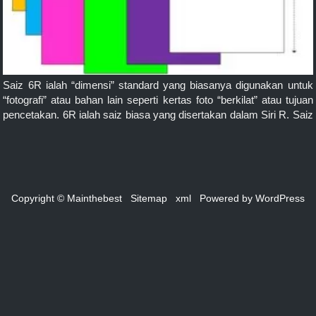
Saiz 6R ialah “dimensi” standard yang biasanya digunakan untuk
“fotografi” atau bahan lain seperti kertas foto “berkilat” atau tujuan
pencetakan. 6R ialah saiz biasa yang disertakan dalam Siri R. Saiz
boleh ditentukan dalam “unit” ukuran dalam mm (milimeter) dan
boleh ditukar kepada unit lain juga seperti cm (sentimeter) atau inci
(inci). Anda boleh melihat ilustrasi […]
Copyright © Mainthebest
Sitemap
xml
Powered by
WordPress