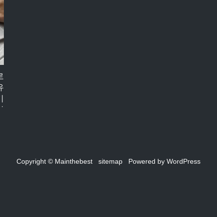
로
유
기
미
,
,
중
Copyright © Mainthebest
sitemap
Powered by
WordPress