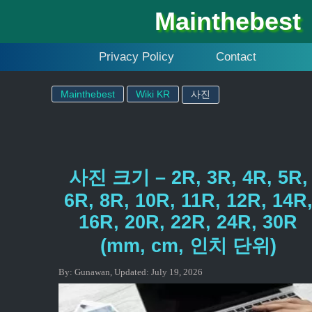
Mainthebest
Privacy Policy
Contact
Mainthebest
Wiki KR
사진
사진 크기 – 2R, 3R, 4R, 5R,
6R, 8R, 10R, 11R, 12R, 14R
16R, 20R, 22R, 24R, 30R
(mm, cm, 인치 단위)
By:
Gunawan
,
Updated:
July 19, 2026