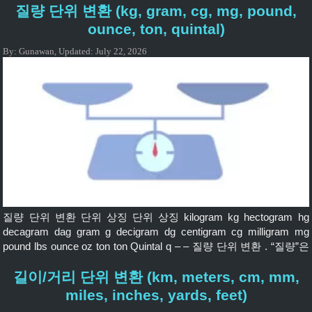
질량 단위 변환 (kg, gram, cg, mg, pound,
면적 단위란 무엇인가요? 면적 단위 는 2차원 면적의 크기를 나타
내는 단위로, 주로 토지, 밭, 건물 또는 지리적 영역과 관련하여 사
ounce, ton, quintal)
용됩니다. 💡 단위 면적 방정식 번호의 값은 무엇입니까? 면적 변환
By:
Gunawan
,
Updated:
July 22, 2026
도구 Square […]
질량 단위 변환 단위 상징 단위 상징 kilogram kg hectogram hg
decagram dag gram g decigram dg centigram cg milligram mg
pound lbs ounce oz ton ton Quintal q – – 질량 단위 변환 . “질량”은
종종 “무게”와 연관되고, “질량”은 물질의 용량의 기초인 반면, “무
길이/거리 단위 변환 (km, meters, cm, mm,
게”는 물질 질량과 중력장의 상호 작용 또는 힘입니다. 일상적인 사
용에서 “질량”이라는 […]
miles, inches, yards, feet)