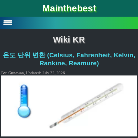
Mainthebest
Privacy Policy
Contact
Wiki KR
온도 단위 변환 (Celsius, Fahrenheit, Kelvin,
Rankine, Reamure)
By:
Gunawan
,
Updated:
July 22, 2026