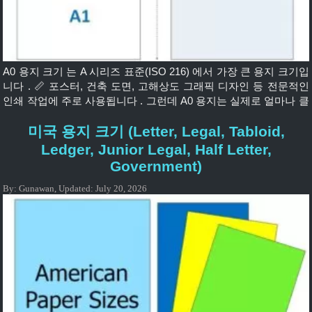
A0 용지 크기 는 A 시리즈 표준(ISO 216) 에서 가장 큰 용지 크기입
니다 . 📏 포스터, 건축 도면, 고해상도 그래픽 디자인 등 전문적인
인쇄 작업에 주로 사용됩니다 . 그런데 A0 용지는 실제로 얼마나 클
까요? 아래에서 밀리미터(mm), 센티미터(cm), 인치 단위 로 살펴
미국 용지 크기 (Letter, Legal, Tabloid,
보겠습니다 . 👇 📏 A0 용지 크기(mm, cm, 인치) 단위 긴 넓은 밀리
미터(mm) 1189mm 841mm 센티미터(cm) 118.9cm 84.1cm 인치
Ledger, Junior Legal, Half Letter,
46.8인치 33.1인치 ✅ A0 용지는 정확히 1제곱미터(1m²) 입니다
Government)
[…]
By:
Gunawan
,
Updated:
July 20, 2026