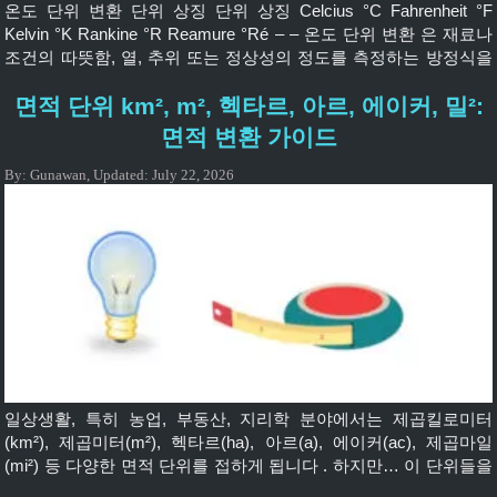
온도 단위 변환 단위 상징 단위 상징 Celcius °C Fahrenheit °F
Kelvin °K Rankine °R Reamure °Ré – – 온도 단위 변환 은 재료나
조건의 따뜻함, 열, 추위 또는 정상성의 정도를 측정하는 방정식을
보여줍니다. 요컨대, 재료의 온도가 높을수록 더 뜨거워집니다. 자
면적 단위 km², m², 헥타르, 아르, 에이커, 밀²:
주 사용되는 온도 단위는 섭씨, 화씨, 켈빈, Rankine, Reamure입니
다. 온도 변환 도구 Degree Celcius (°C)Degree […]
면적 변환 가이드
By:
Gunawan
,
Updated:
July 22, 2026
일상생활, 특히 농업, 부동산, 지리학 분야에서는 제곱킬로미터
(km²), 제곱미터(m²), 헥타르(ha), 아르(a), 에이커(ac), 제곱마일
(mi²) 등 다양한 면적 단위를 접하게 됩니다 . 하지만… 이 단위들을
어떻게 변환해야 할까요? 이 글에서 자세히 살펴보겠습니다! 👇 🔍