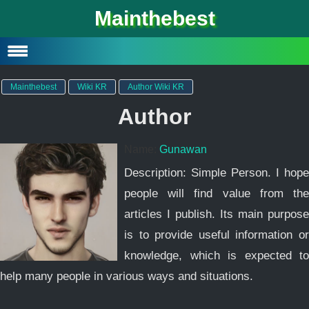
Mainthebest
Privacy Policy
Contact
Mainthebest
Wiki KR
Author Wiki KR
Author
Name:
Gunawan
Description: Simple Person. I hope
people will find value from the
articles I publish. Its main purpose
is to provide useful information or
knowledge, which is expected to
help many people in various ways and situations.