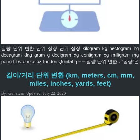
질량 단위 변환 단위 상징 단위 상징 kilogram kg hectogram hg
decagram dag gram g decigram dg centigram cg milligram mg
pound lbs ounce oz ton ton Quintal q – – 질량 단위 변환 . “질량”은
종종 “무게”와 연관되고, “질량”은 물질의 용량의 기초인 반면, “무
길이/거리 단위 변환 (km, meters, cm, mm,
게”는 물질 질량과 중력장의 상호 작용 또는 힘입니다. 일상적인 사
용에서 “질량”이라는 […]
miles, inches, yards, feet)
By:
Gunawan
,
Updated:
July 22, 2026