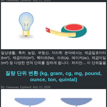
By:
Gunawan
,
Updated:
July 22, 2026
일상생활, 특히 농업, 부동산, 지리학 분야에서는 제곱킬로미터
(km²), 제곱미터(m²), 헥타르(ha), 아르(a), 에이커(ac), 제곱마일
(mi²) 등 다양한 면적 단위를 접하게 됩니다 . 하지만… 이 단위들을
어떻게 변환해야 할까요? 이 글에서 자세히 살펴보겠습니다! 👇 🔍
질량 단위 변환 (kg, gram, cg, mg, pound,
면적 단위란 무엇인가요? 면적 단위 는 2차원 면적의 크기를 나타
내는 단위로, 주로 토지, 밭, 건물 또는 지리적 영역과 관련하여 사
ounce, ton, quintal)
용됩니다. 💡 단위 면적 방정식 번호의 값은 무엇입니까? 면적 변환
By:
Gunawan
,
Updated:
July 22, 2026
도구 Square […]