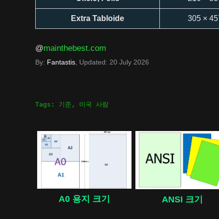
Extra Tabloide
305 × 45
@
mainthebest.com
By:
Fantastis
, Updated:
20 July 2026
Tags:
기준
,
미국 사람
A0 용지 크기
ANSI 크기