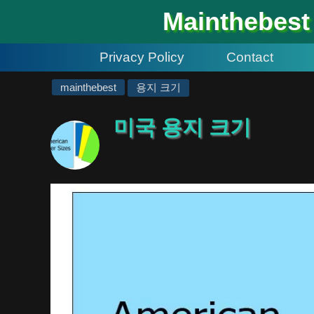
#
Mainthebest
Privacy Policy
Contact
mainthebest
용지 크기
미국 용지 크기