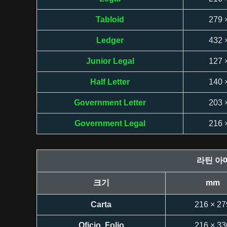
Tabloid
279 
Ledger
432 
Junior Legal
127 
Half Letter
140 
Government Letter
203 
Government Legal
216 
라틴 아
크기
mm
Carta
216 × 27
Oficio, Folio
216 × 33