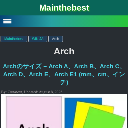
Mainthebest
Privacy Policy
Contact
Mainthebest
Wiki JA
Arch
Arch
Archのサイズ – Arch A、Arch B、Arch C、
Arch D、Arch E、Arch E1 (mm、cm、イン
チ)
By:
Gunawan
,
Updated:
August 8, 2026