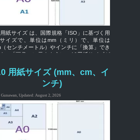
3用紙サイズ は、国際規格「ISO」に基づく用
サイズで、単位はmm（ミリ）で、単位は
m（センチメートル）やインチに「換算」でき
す。「画像」に示すように、A3用紙サイズが
解されていることがわかります。 A シリーズ
用紙サイズは、多くの場合、ISO によって標
A0 用紙サイズ (mm、cm、イ
として使用され、A0、A1、A2、A3、A4、
ンチ)
5、など、国際的に広く適用され、通常、用
、文房具、カードに使用されます。 、複数の
:
Gunawan
,
Updated:
August 2, 2026
キュメントの印刷、および封筒に関連付けら
ています。 用紙サイズ A0、A1、A2、A3、
4、A5、A6、A7、A8、A9、A10 サイズ A3
mm、cm、インチ) A3用紙サイズ 用紙サイズ ん
cm インチ A3 297 × 420 29.7 × 42.0 11.69 ×
6.54 mm、cm、インチ単位のA3用紙サイズとは