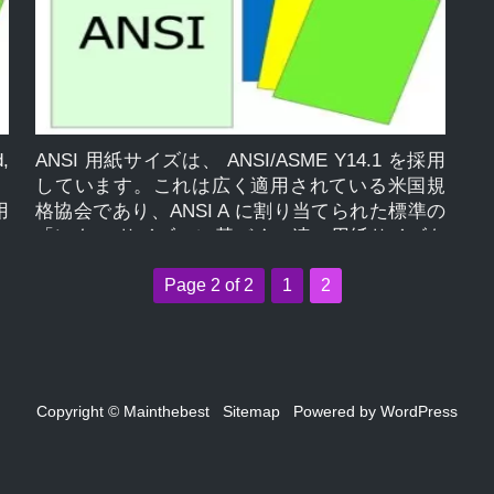
は
す。 インチ単位の A1 用紙サイズは 23.39 x
の
論
33.11 インチです。 「A シリーズの論文」A0、
「
、
A1、A2、A3、A4、A5、A6、A7、A8、A9、A10
A
[…]
イ
,
ANSI 用紙サイズは、 ANSI/ASME Y14.1 を採用
)。
しています。これは広く適用されている米国規
用
格協会であり、ANSI A に割り当てられた標準の
の
「レター サイズ」に基づく一連の用紙サイズを
く
定義しました。これは、「ISO 216」規格にいく
Page 2 of 2
1
2
分
ぶん似ています。 ANSI シリーズのサイズ規格
と
は、ANSI A、ANSI B、ANSI C、ANSI D、ANSI
用
E、ANSI F、ANSI G、ANSI H、ANSI J、ANSI K
国
の順で続きます。これは「製図」用であるた
ズ
め、ラベルが付けられることがあります。 “エン
Copyright © Mainthebest
Sitemap
Powered by
WordPress
模
ジニアリング”。このシリーズは、紙を半分に切
ェ
ると、次に小さいサイズの 2 つの紙が生成され
こ
るという点で、ISO 標準に多少似ています。し
て
たがって、ANSI B として「Ledger」または