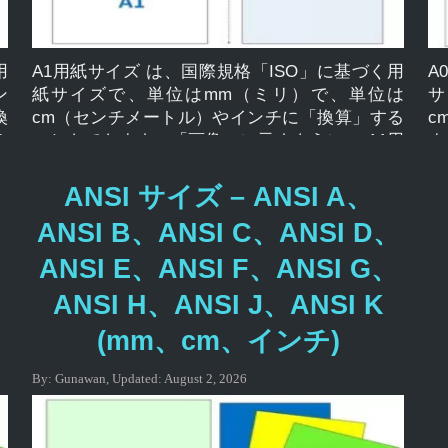
ズ
すか? A4 用紙サイズ (mm) は 210 x 297 mm で
何
イ
す。 A4 用紙サイズ (cm) は 21.0 x 29.7 cm で
で
ズ
す。 インチ単位の A4 用紙サイズは 8.27 x 11.69
す
、
用
[…]
A1用紙サイズ は、国際規格「ISO」に基づく用
1
A
ン
紙サイズで、単位はmm（ミリ）で、単位は
A
サ
換
cm（センチメートル）やインチに「換算」する
は
c
う
こともできます。「画像」に示すように、 A1用
ま
か
紙サイズが図解されていることがわかります A
覧
場
シリーズの用紙サイズは、多くの場合、ISO に
多
ANSI サイズ – ANSI A、
、
よって標準として使用され、A0、A1、A2、A3、
れ
ANSI B、ANSI C、ANSI D、
用
A4、A5、など、国際的に広く適用され、通常、
に
れ
用紙、文房具、カードに使用されます。 、複数
に
ANSI E、ANSI F、ANSI G、
封
のドキュメントの印刷、および封筒に関連付け
刷
ANSI H、ANSI J、ANSI K
、
られています。 用紙サイズ A0、A1、A2、A3、
サ
0
A4、A5、A6、A7、A8、A9、A10 サイズ A1
A
(mm、cm、インチ)
サ
(mm、cm、インチ) A1用紙サイズ サイズ んん
用
4
cm インチ A1 594 × 841 59.4 × 84.1 23.39 ×
11
By:
Gunawan
,
Updated:
August 2, 2026
サ
33.11 mm、cm、インチ単位のA1用紙サイズとは
チ
0
何ですか? A1 用紙サイズ (mm) は 594 x 841 mm
イ
0
です。 A1 用紙サイズ (cm) は 59.4 x 84.1 cm で
イ