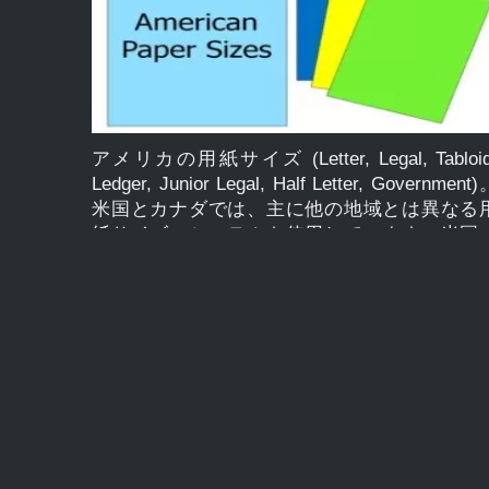
x 59.4 cm です。 インチ単位の A2 用紙サイズ
16.54 x 23.39 インチです。 「A シリーズの
文」A0、A1、A2、A3、A4、A5、A6、A7、A8
A9、A10 […]
アメリカの用紙サイズ (Letter, Legal, Tabloid
Ledger, Junior Legal, Half Letter, Government
米国とカナダでは、主に他の地域とは異なる
紙サイズのシステムを使用しています。米国
用紙サイズは現在、米国の標準であり、少な
ともフィリピン、メソアメリカとチリの大部
で最も一般的に使用されている形式です。た
えば、メキシコとコロンビアは ISO 標準を採
していますが、US レター形式は依然として全
で採用されているシステム。 現在の標準サイ
はこれらの国に固有のものですが、市場の規
と、この地域のソフトウェアと印刷ハードウ
アの両方の普及により、世界の他の地域では
れらのサイズがますます知られるようになっ