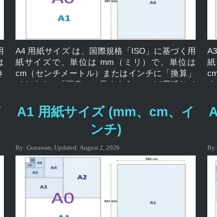
用
A4 用紙サイズ は、国際規格「ISO」に基づく用
A
は
紙サイズで、単位は mm（ミリ）で、単位は
紙
き
cm（センチメートル）またはインチに「換算」
c
ご
できます。「画像」に示すように、 A4用紙サイ
ま
、
ズが図解されていることがわかります A シリー
図
さ
ズの用紙サイズは、多くの場合、ISO によって
の
イ
A1 用紙サイズ (mm、cm、イ
的
標準として使用され、A0、A1、A2、A3、A4、
準
ンチ)
ド
A5、など、国際的に広く適用され、通常、用
A
印
紙、文房具、カードに使用されます。 、複数の
紙
By:
Gunawan
,
Updated:
August 2, 2026
By
紙
ドキュメントの印刷、および封筒に関連付けら
ド
、
れています。 用紙サイズ A0、A1、A2、A3、
れ
5
A4、A5、A6、A7、A8、A9、A10 サイズ A4
A
0
(mm、cm、インチ) A4用紙サイズ サイズ んん
(
の
cm インチ A4 210 × 297 21.0 × 29.7 8.27 × 11.69
ん 
ズ
mm、cm、インチ単位のA4用紙サイズとは何で
1