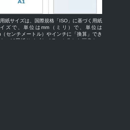
ですか? A3 用紙サイズ (mm) は 297 x 420 mm
す。 A3 用紙サイズ (cm) は 29.7 x 42.0 cm で
。 インチ単位の A3 用紙サイズは 11.69 x
6.54 インチです。 「A シリーズの論文」A0、
0用紙サイズは、国際規格「ISO」に基づく用紙
1、A2、A3、A4、A5、A6、A7、A8、A9、A10
イズで、単位はmm（ミリ）で、単位は
、以前の論文のサイズを […]
m（センチメートル）やインチに「換算」でき
す。A0用紙サイズをイラスト化した画像をご
いただけます。 A シリーズの用紙サイズは、
くの場合、ISO によって標準として使用さ
、A0、A1、A2、A3、A4、A5、など、国際的
広く適用され、通常、用紙、文房具、カード
使用されます。 、複数のドキュメントの印
、および封筒に関連付けられています。 用紙
イズ A0、A1、A2、A3、A4、A5、A6、A7、
8、A9、A10 サイズ A0 (mm、cm、インチ) A0
紙サイズ 用紙サイズ んん cm インチ A0 841 ×
89 84.1 × 118.9 33.11 × 46.81 mm、cm、イン
単位のA0用紙サイズとは何ですか? A0 用紙サ
ズ (mm) は 841 x 1189 mm です。 A0 用紙サ
ズ (cm) は 84.1 x 118.9 cm です。 インチ単位