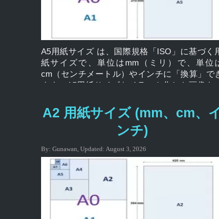
A5用紙サイズ は、国際規格「ISO」に基づく
紙サイズで、単位はmm（ミリ）で、単位
cm（センチメートル）やインチに「換算」で
ます。A5用紙サイズをイラスト化した画像を
覧いただけます。 A シリーズの用紙サイズは
多くの場合、ISO によって標準として使用
A2 用紙サイズ (mm、cm、
れ、A0、A1、A2、A3、A4、A5、など、国際
ンチ)
に広く適用され、通常、用紙、文房具、カー
に使用されます。 、複数のドキュメントの
By:
Gunawan
,
Updated:
August 3, 2026
刷、および封筒に関連付けられています。 用
サイズ A0、A1、A2、A3、A4、A5、A6、A7
A8、A9、A10 サイズ A5 (mm、cm、インチ) A
用紙サイズ サイズ んん cm インチ A5 148 × 21
14.8 × 21.0 5.83 × 8.27 mm、cm、インチ単位
A5用紙サイズとは何ですか? A5 用紙サイ