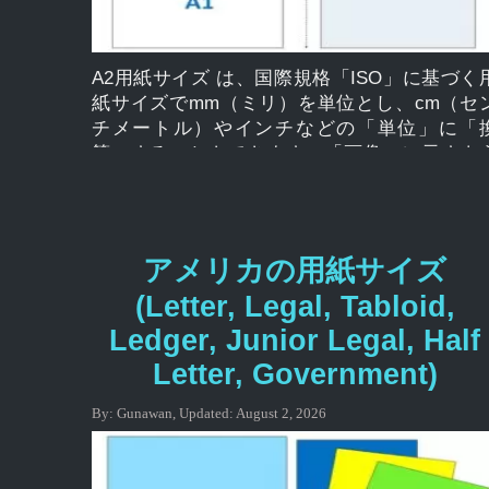
(mm) は 148 x 210 mm です。 A5 用紙のサイ
(cm) は 14.8 x 21.0 cm です。 A5 用紙サイズ (
ンチ) は 5.83 x 8.27 インチです。 「A シリー
の論文」A0、A1、A2、A3、A4、A5、A6、A7
A2用紙サイズ は、国際規格「ISO」に基づく
A8、A9、A10 […]
紙サイズでmm（ミリ）を単位とし、cm（セ
チメートル）やインチなどの「単位」に「
算」することもできます。「画像」に示すよ
に、 A2用紙サイズが図解されていることがわ
ります A シリーズの用紙サイズは、多くの
合、ISO によって標準として使用され、A0
A1、A2、A3、A4、A5、など、国際的に広く適
アメリカの用紙サイズ
され、通常、用紙、文房具、カードに使用さ
(Letter, Legal, Tabloid,
ます。 、複数のドキュメントの印刷、および
筒に関連付けられています。 用紙サイズ A0
Ledger, Junior Legal, Half
A1、A2、A3、A4、A5、A6、A7、A8、A9、A1
Letter, Government)
サイズ A2 (mm、cm、インチ) A2用紙サイズ 
イズ んん cm インチ A2 420 × 594 42.0 × 59.
By:
Gunawan
,
Updated:
August 2, 2026
16.54 × 23.39 mm、cm、インチ単位のA2用紙
イズとは何ですか? A2 用紙サイズ (mm) は 42
x 594 mm です。 A2 用紙のサイズ (cm) は 42.