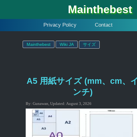
Mainthebest
Privacy Policy
Contact
Mainthebest
Wiki JA
サイズ
A5 用紙サイズ (mm、cm、
ンチ)
By:
Gunawan
,
Updated:
August 3, 2026