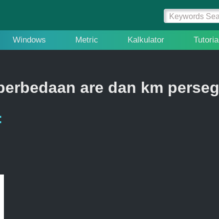
Windows
Metric
Kalkulator
Tutoria
perbedaan are dan km perseg
: