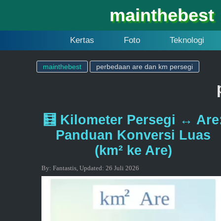
mainthebest
Kertas
Foto
Teknologi
mainthebest
perbedaan are dan km persegi
🧮 Kilometer Persegi ↔ Are
Panduan Konversi Luas
(km² ke Are)
By:
Fantastis
,
Updated:
26 Juli 2026