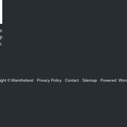
s
p
,
ight © Mainthebest
Privacy Policy
Contact
Sitemap
Powered:
Wor