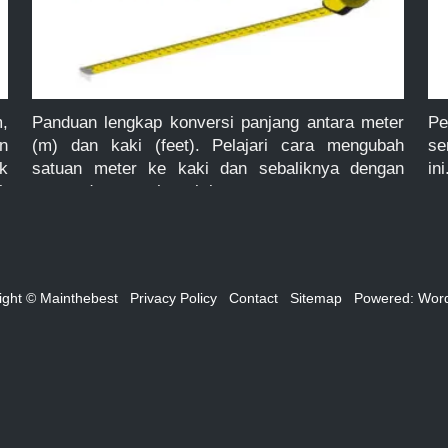
,
Panduan lengkap konversi panjang antara meter
Pe
n
(m) dan kaki (feet). Pelajari cara mengubah
se
k
satuan meter ke kaki dan sebaliknya dengan
in
k
rumus dan contoh praktis.
un
ight © Mainthebest
Privacy Policy
Contact
Sitemap
Powered:
Wor