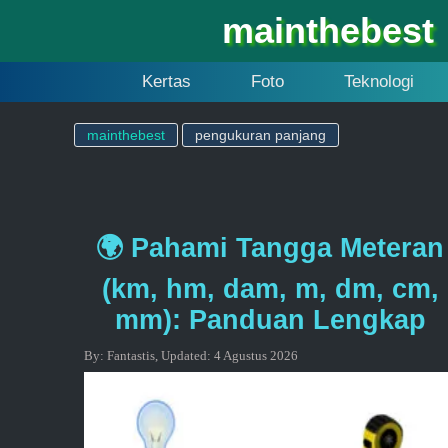
mainthebest
Kertas
Foto
Teknologi
mainthebest
pengukuran panjang
🌍 Pahami Tangga Meteran
(km, hm, dam, m, dm, cm,
mm): Panduan Lengkap
By:
Fantastis
,
Updated:
4 Agustus 2026