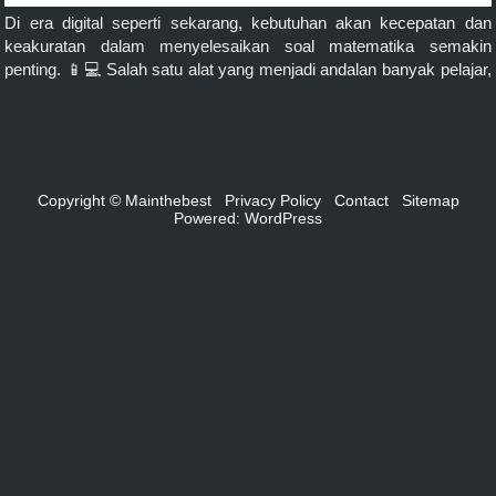
Di era digital seperti sekarang, kebutuhan akan kecepatan dan
keakuratan dalam menyelesaikan soal matematika semakin
penting. 📱💻 Salah satu alat yang menjadi andalan banyak pelajar,
mahasiswa, guru, bahkan profesional adalah kalkulator matematika
online. 🌐 Apa Itu Kalkulator Matematika Online? Kalkulator
matematika online adalah aplikasi berbasis web yang
memungkinkan pengguna untuk melakukan berbagai perhitungan
matematika tanpa […]
Copyright © Mainthebest
Privacy Policy
Contact
Sitemap
Powered:
WordPress