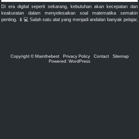
Di era digital seperti sekarang, kebutuhan akan kecepatan dan
keakuratan dalam menyelesaikan soal matematika semakin
penting. 📱💻 Salah satu alat yang menjadi andalan banyak pelajar,
mahasiswa, guru, bahkan profesional adalah kalkulator matematika
online. 🌐 Apa Itu Kalkulator Matematika Online? Kalkulator
matematika online adalah aplikasi berbasis web yang
memungkinkan pengguna untuk melakukan berbagai perhitungan
matematika tanpa […]
Copyright © Mainthebest
Privacy Policy
Contact
Sitemap
Powered:
WordPress