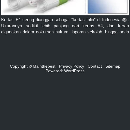
Kertas F4 sering dianggap sebagai “kertas folio” di Indonesia 📚.
Ukurannya sedikit lebih panjang dari kertas A4, dan kerap
digunakan dalam dokumen hukum, laporan sekolah, hingga arsip
perkantoran. Tapi tahukah kamu berapa sebenarnya ukuran kertas
F4 dalam satuan mm, cm, dan inci (inch)? Yuk simak panduan
lengkapnya di bawah ini! # 📏 Ukuran Kertas F4 […]
Copyright © Mainthebest
Privacy Policy
Contact
Sitemap
Powered:
WordPress