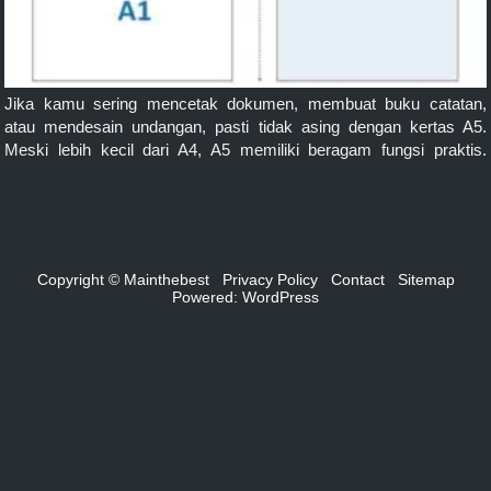
Jika kamu sering mencetak dokumen, membuat buku catatan,
atau mendesain undangan, pasti tidak asing dengan kertas A5.
Meski lebih kecil dari A4, A5 memiliki beragam fungsi praktis.
Dalam artikel ini, kita akan membahas secara lengkap ukuran
kertas A5 dalam milimeter (mm), sentimeter (cm), dan inci (inch). #
🔍 Apa Itu Kertas A5? Kertas A5 adalah […]
Copyright © Mainthebest
Privacy Policy
Contact
Sitemap
Powered:
WordPress