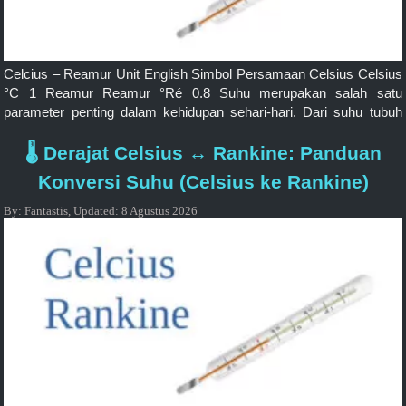
Celcius – Reamur Unit English Simbol Persamaan Celsius Celsius
°C 1 Reamur Reamur °Ré 0.8 Suhu merupakan salah satu
parameter penting dalam kehidupan sehari-hari. Dari suhu tubuh
manusia hingga suhu cuaca, kita sering kali dihadapkan pada
pengukuran derajat suhu dalam berbagai satuan. Salah satu
🌡️ Derajat Celsius ↔ Rankine: Panduan
pengukuran suhu yang umum dilakukan adalah antara derajat
Konversi Suhu (Celsius ke Rankine)
Celcius (°C) dan […]
By:
Fantastis
,
Updated:
8 Agustus 2026