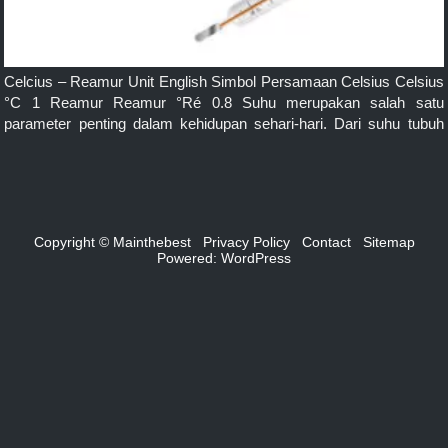
Celcius – Reamur Unit English Simbol Persamaan Celsius Celsius
°C 1 Reamur Reamur °Ré 0.8 Suhu merupakan salah satu
parameter penting dalam kehidupan sehari-hari. Dari suhu tubuh
manusia hingga suhu cuaca, kita sering kali dihadapkan pada
pengukuran derajat suhu dalam berbagai satuan. Salah satu
pengukuran suhu yang umum dilakukan adalah antara derajat
Celcius (°C) dan […]
Copyright © Mainthebest
Privacy Policy
Contact
Sitemap
Powered:
WordPress