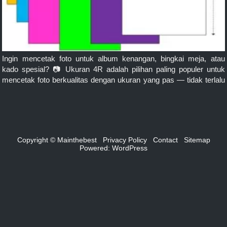
Ingin mencetak foto untuk album kenangan, bingkai meja, atau
kado spesial? 📷 Ukuran 4R adalah pilihan paling populer untuk
mencetak foto berkualitas dengan ukuran yang pas — tidak terlalu
kecil, tidak terlalu besar. Yuk, kita bahas tuntas tentang ukuran foto
4R dalam berbagai satuan: milimeter (mm), centimeter (cm), dan
inci (inch). 🧐 Apa Itu Ukuran […]
Copyright © Mainthebest
Privacy Policy
Contact
Sitemap
Powered:
WordPress