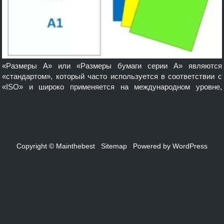
«Размеры A» или «Размеры бумаги серии A» являются
«стандартом», который часто используется в соответствии с
«ISO» и широко применяется на международном уровне,
включая A0, A1, A2, A3, A4, A5, A6, A7, A8, A9, A10. В разное
время и в разных странах мира существовало множество
других соглашений о стандартах размеров бумаги. Это влияет
или обычно используется […]
Copyright © Mainthebest
Sitemap
Powered by
WordPress