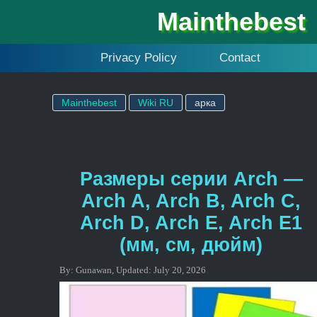
Mainthebest
Privacy Policy
Contact
Mainthebest
Wiki RU
арка
Размеры серии Arch —
Arch A, Arch B, Arch C,
Arch D, Arch E, Arch E1
(мм, см, дюйм)
By:
Gunawan
,
Updated:
July 20, 2026